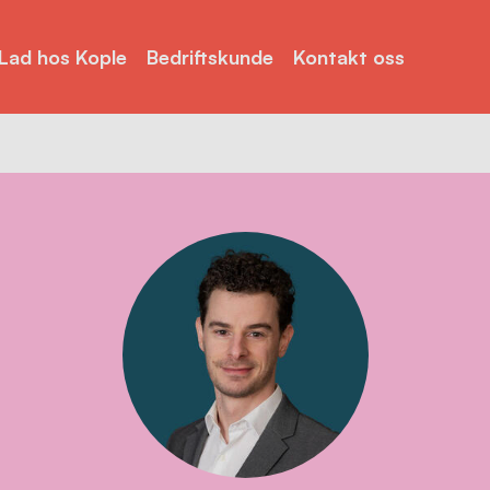
Lad hos Kople
Bedriftskunde
Kontakt oss