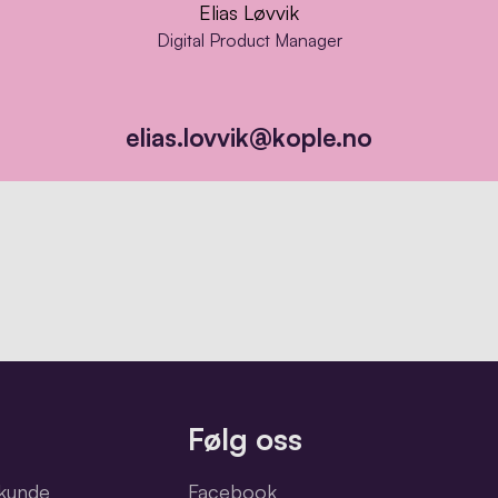
Elias Løvvik
Elias Løvvik
Digital Product Manager
Digital Product Manager
elias.lovvik@kople.no
Følg oss
akunde
Facebook