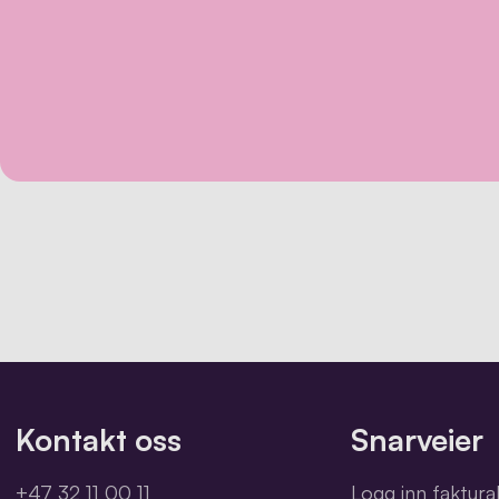
Kontakt oss
Snarveier
+47 32 11 00 11
Logg inn faktur