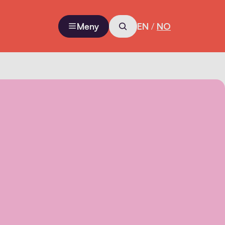
Meny
EN
/
NO