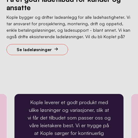
ansatte
Kople bygger og drifter ladeanlegg for alle ladehastigheter. Vi
tar ansvaret for prosjektering, montering, drift og oppetid,
enkle betalingsløsninger, og ladesupport - blant annet. Vi kan
også drifte eksisterende ladeløsninger. Vil du bli Koplet på?
Se ladeløsninger
Kople leverer et godt produkt med
ulike løsninger og variasjoner, slik at
vi får det tilbudet som passer oss og
våre leietakere best. Vi er trygge på
at Kople sørger for kontinuerlig