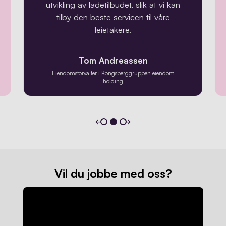
utvikling av ladetilbudet, slik at vi kan
tilby den beste servicen til våre
leietakere.
Tom Andreassen
Eiendomsforvalter i Kongsberggruppen eiendom
holding
Vil du jobbe med oss?