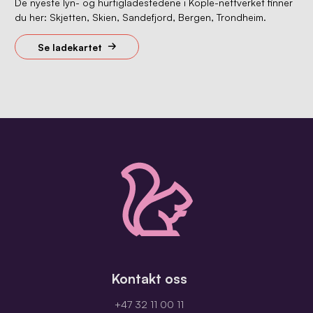
De nyeste lyn- og hurtigladestedene i Kople-nettverket finner
du her: Skjetten, Skien, Sandefjord, Bergen, Trondheim.
Se ladekartet
Kontakt oss
+47 32 11 00 11