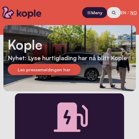
Meny
EN
/
NO
Kople
Nyhet: Lyse hurtiglading har nå blitt Kople
Les pressemeldingen her