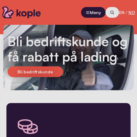
Meny
EN
/
NO
Bli bedriftskunde og
få rabatt på lading
Bli bedriftskunde