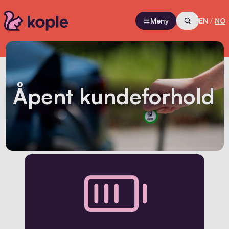
Meny
EN
/
NO
Åpent kundeforhold