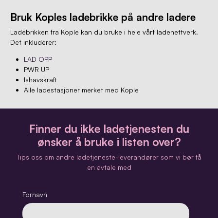
Bruk Koples ladebrikke på andre ladere
Ladebrikken fra Kople kan du bruke i hele vårt ladenettverk.
Det inkluderer:
LAD OPP
PWR UP
Ishavskraft
Alle ladestasjoner merket med Kople
Finner du ikke ladetjenesten du
ønsker å bruke i listen over?
Tips oss om andre ladetjeneste-leverandører som vi bør få
en avtale med
Fornavn