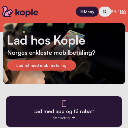
Meny
EN
/
NO
Lad hos Kople
Norges enkleste mobilbetaling?
Lad nå med mobilbetaling
Lad med app og få rabatt
Start lading