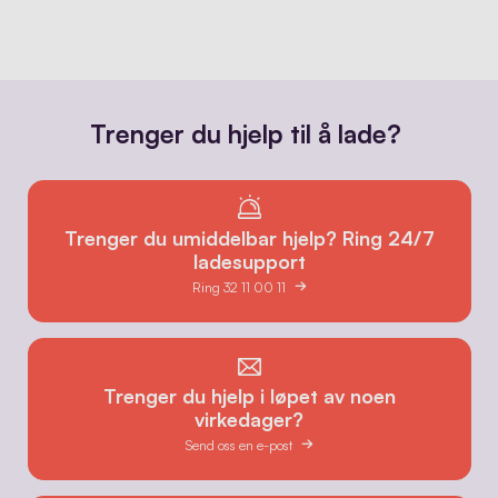
Trenger du hjelp til å lade?
Trenger du umiddelbar hjelp? Ring 24/7
ladesupport
Ring 32 11 00 11
Trenger du hjelp i løpet av noen
virkedager?
Send oss en e-post