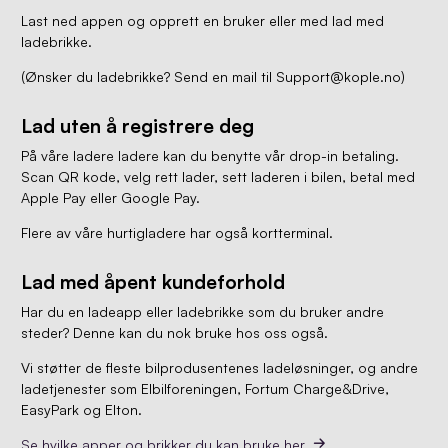
Last ned appen og opprett en bruker eller med lad med
ladebrikke.
(Ønsker du ladebrikke? Send en mail til Support@kople.no)
Lad uten å registrere deg
På våre ladere ladere kan du benytte vår drop-in betaling.
Scan QR kode, velg rett lader, sett laderen i bilen, betal med
Apple Pay eller Google Pay.
Flere av våre hurtigladere har også kortterminal.
Lad med åpent kundeforhold
Har du en ladeapp eller ladebrikke som du bruker andre
steder? Denne kan du nok bruke hos oss også.
Vi støtter de fleste bilprodusentenes ladeløsninger, og andre
ladetjenester som Elbilforeningen, Fortum Charge&Drive,
EasyPark og Elton.
Se hvilke apper og brikker du kan bruke her